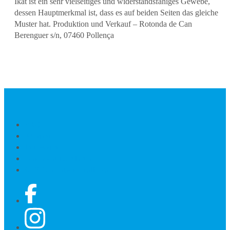
Ikat ist ein sehr vielseitiges und widerstandsfähiges Gewebe,
dessen Hauptmerkmal ist, dass es auf beiden Seiten das gleiche
Muster hat. Produktion und Verkauf – Rotonda de Can
Berenguer s/n, 07460 Pollença
FAQ
Kontakt
Impressum
Datenschutzerklärung
© 2026 contacto-mallorca